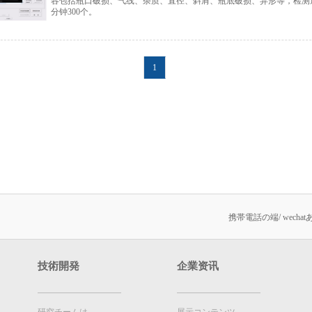
容包括瓶口破损、气线、杂质、直径、斜肩、瓶底破损、异形等，检测
分钟300个。
1
携帯電話の端/ wech
技術開発
企業资讯