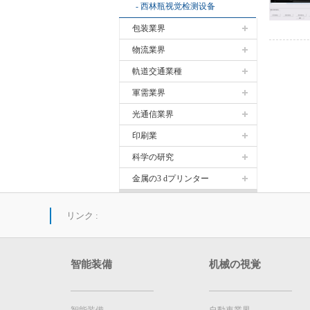
西林瓶视觉检测设备
包装業界
物流業界
軌道交通業種
軍需業界
光通信業界
印刷業
科学の研究
金属の3 dプリンター
リンク :
智能装備
机械の視覚