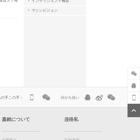
速度大于每
インテリジェント機器
マシンビジョン
atあの手この手：
分かち合い
嘉銘について
连络私