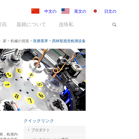
中文の
英文の
日文の
资讯
嘉銘について
连络私
：
家
>
机械の視覚
>
医療業界
>
西林瓶视觉检测设备
クイックリンク
プロダクト
测，检测内