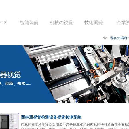
ページ
智能装備
机械の視覚
技術開発
企業
現在の場所
西林瓶视觉检测设备视觉检测系统
西林瓶视觉检测设备采用多台高分辨率相机对西林瓶进行多角度全面检