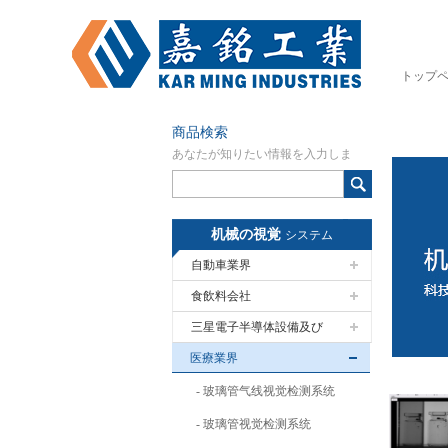
トップ
商品検索
あなたが知りたい情報を入力しま
す。
机械の視覚
システム
自動車業界
食飲料会社
三星電子半導体設備及び
医療業界
玻璃管气线视觉检测系统
玻璃管视觉检测系统