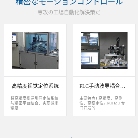
精密なモーションコントロール
装产品的同时对其进行检
头上的顶锡缺失、顶丝外
验、测量，并读取线性条码
露、压伤、边丝外露、焊泥
専攻の工場自動化解決策だ
和数据矩阵代码。功能介绍
外露、脏污、灯头角度；剔
嘉铭工业自主研发机器人视
除不良品。
觉引导定位系统，从2.5D到
3D视觉引导系统，为客户减
少了人力成本，大幅度的提
高了生产力，为客户创造了
显著的经济效益和社会效
益。应用机器视觉引导机器
人是一种实现柔性制造的技
术，使生产线很容易适应产
品的变化、不同的位置及方
向，定位取放的零件或指导
机器人组装元件，机器视觉
系统还能在处理或组装产品
的同时对其进行检验、测
高精度视觉定位系统
PLC手动波导耦合系统
量，识别。视觉向导机器人
优势：1、减少昂贵的高精
度固定设备；2、无需工具
将高精度视觉引导定位系统
主要特点1.高精度、高刚
转换即能处理多种类型的工
与精密平台结合，实现微米
性、高稳定性2.KOHZU 专
件；3、防止意外的机器人
精度...
门开发的...
冲突。 视觉引导的应用包
括：1、自动堆垛和卸垛；
2、传送带追踪；3、组件装
的自动定位，可用于PCB板
迷你型6 轴调节平台
配；4、机器人应用及检
定位和对位，光纤和光波导
3.KOHZU 纳米级精密微调
测。
对位及其它需要高精度的自
头（FPP03-13 专利产品）4.
动定位和对准应用等。
部分机构本地化生产满足系