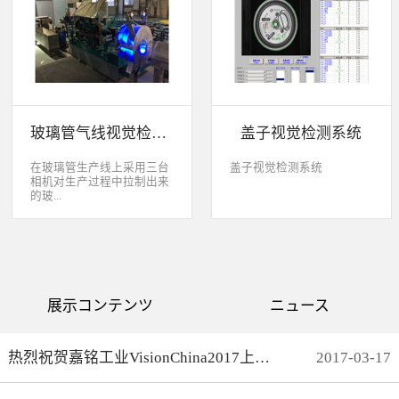
缺失、错喷、漏喷等缺陷。
采检测速度可达每秒20件产
品以上。该系统可广泛应用
于各种产品生产日期、批
号、产品代码打印品质检测
以及字符数字读取验证等。
玻璃管气线视觉检测系统
盖子视觉检测系统
在玻璃管生产线上采用三台
盖子视觉检测系统
相机对生产过程中拉制出来
的玻...
璃管进行实时检测，可以检
测直径是16mm到32mm的玻
璃管的气线，并把所含气线
部分半成品玻璃管剔除，生
产速度最快是每分钟150
展示コンテンツ
ニュース
米。
热烈祝贺嘉铭工业VisionChina2017上海光博会完满结束
2017
-
03
-
17