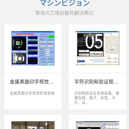
マシンビジョン
统性能同时，也节约成本5.
货期短、可根据客户特殊要
専攻の工場自動化解決策だ
求制定系统手动调节平台
(12 轴)
金属表面印字视觉检测系统
字符识别和验证视觉检测系统
金属表面印字视觉检测系统
识别和验证在各类纸箱、薄
膜包装、瓶子、标签、卡
片、证...
件、印刷物品上喷码、激光
打印或热移印的数字、字
母、符号，检测喷码或打印