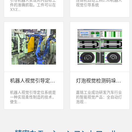
引导机器人实现对内目标工
压铸机自动上料2.5D机器人
件的准确抓取。工件可以在
视觉引导系统
XYZ...
轴方向上存在位移和角度偏
差，3D视觉定位系统能够根
据工件的三维特征信息，准
确获取工件的三维位置信
息。该系统可广泛应用于各
类生产线上物料搬运、装
配、上架、下架等。 系统
采用最先进的2D、2.5D和
3D视觉定位技术，引导机器
人实现对2维、2.5维和3维
空间内目标工件的准确抓
取。工件可以在XYZ轴方向
机器人视觉引导定位系统
灯泡视觉检测码垛系统
上存在位移和角度偏差，3D
视觉定位系统能够根据工件
的三维特征信息，准确获取
机器人视觉引导定位系统是
嘉铭工业成功研发汽车行业
工件的三维位置信息。该系
一种实现柔性制造的技术，
的智能视觉产品：全自动灯
统可广泛应用于各类生产线
使生...
泡视...
上物料搬运、装配、上架、
下架等。
产线很容易适应产品的变
觉检测码垛系统。本系统对
化。除了定位取放的零件或
灯泡进行多方位检测：灯丝
指导机器人组装元件外，机
的角度、漏丝；毛泡上的气
器视觉系统还能在处理或组
泡、裂纹、脏污、气线；灯