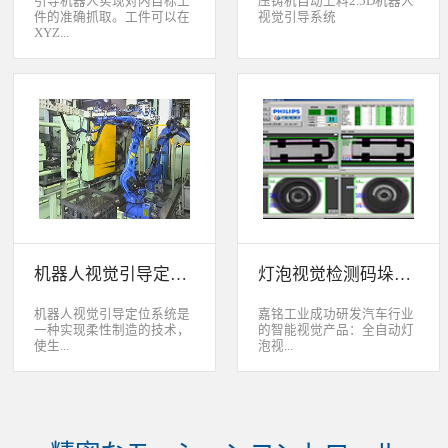
引导机器人实现对内目标工
压铸机自动上料2.5D机器人
件的准确抓取。工件可以在
视觉引导系统
XYZ...
轴方向上存在位移和角度偏
差，3D视觉定位系统能够根
据工件的三维特征信息，准
确获取工件的三维位置信
息。该系统可广泛应用于各
类生产线上物料搬运、装
配、上架、下架等。 系统
采用最先进的2D、2.5D和
3D视觉定位技术，引导机器
人实现对2维、2.5维和3维
空间内目标工件的准确抓
取。工件可以在XYZ轴方向
机器人视觉引导定位系统
灯泡视觉检测码垛系统
上存在位移和角度偏差，3D
视觉定位系统能够根据工件
的三维特征信息，准确获取
机器人视觉引导定位系统是
嘉铭工业成功研发汽车行业
工件的三维位置信息。该系
一种实现柔性制造的技术，
的智能视觉产品：全自动灯
统可广泛应用于各类生产线
使生...
泡视...
上物料搬运、装配、上架、
下架等。
产线很容易适应产品的变
觉检测码垛系统。本系统对
化。除了定位取放的零件或
灯泡进行多方位检测：灯丝
指导机器人组装元件外，机
的角度、漏丝；毛泡上的气
器视觉系统还能在处理或组
泡、裂纹、脏污、气线；灯