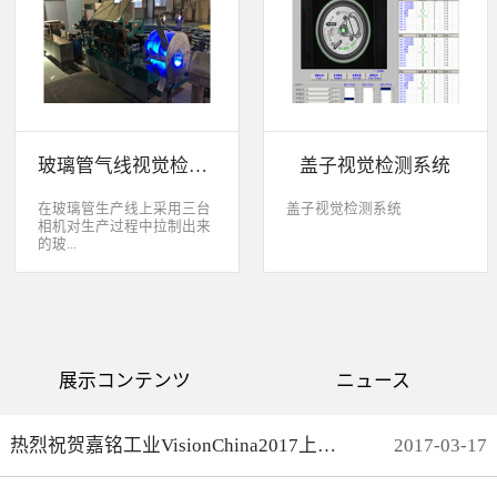
缺失、错喷、漏喷等缺陷。
采检测速度可达每秒20件产
品以上。该系统可广泛应用
于各种产品生产日期、批
号、产品代码打印品质检测
以及字符数字读取验证等。
玻璃管气线视觉检测系统
盖子视觉检测系统
在玻璃管生产线上采用三台
盖子视觉检测系统
相机对生产过程中拉制出来
的玻...
璃管进行实时检测，可以检
测直径是16mm到32mm的玻
璃管的气线，并把所含气线
部分半成品玻璃管剔除，生
产速度最快是每分钟150
展示コンテンツ
ニュース
米。
热烈祝贺嘉铭工业VisionChina2017上海光博会完满结束
2017
-
03
-
17