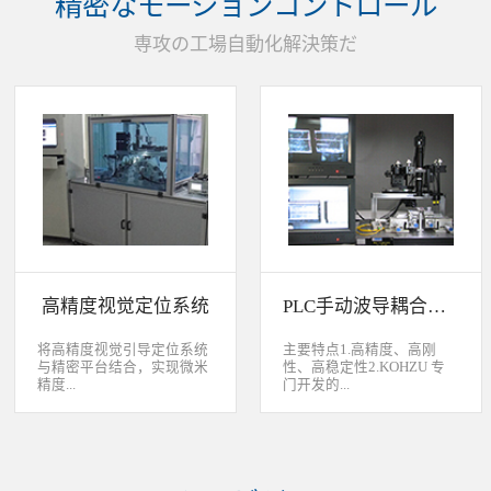
精密なモーションコントロール
装产品的同时对其进行检
头上的顶锡缺失、顶丝外
验、测量，并读取线性条码
露、压伤、边丝外露、焊泥
専攻の工場自動化解決策だ
和数据矩阵代码。功能介绍
外露、脏污、灯头角度；剔
嘉铭工业自主研发机器人视
除不良品。
觉引导定位系统，从2.5D到
3D视觉引导系统，为客户减
少了人力成本，大幅度的提
高了生产力，为客户创造了
显著的经济效益和社会效
益。应用机器视觉引导机器
人是一种实现柔性制造的技
术，使生产线很容易适应产
品的变化、不同的位置及方
向，定位取放的零件或指导
机器人组装元件，机器视觉
系统还能在处理或组装产品
的同时对其进行检验、测
高精度视觉定位系统
PLC手动波导耦合系统
量，识别。视觉向导机器人
优势：1、减少昂贵的高精
度固定设备；2、无需工具
将高精度视觉引导定位系统
主要特点1.高精度、高刚
转换即能处理多种类型的工
与精密平台结合，实现微米
性、高稳定性2.KOHZU 专
件；3、防止意外的机器人
精度...
门开发的...
冲突。 视觉引导的应用包
括：1、自动堆垛和卸垛；
2、传送带追踪；3、组件装
的自动定位，可用于PCB板
迷你型6 轴调节平台
配；4、机器人应用及检
定位和对位，光纤和光波导
3.KOHZU 纳米级精密微调
测。
对位及其它需要高精度的自
头（FPP03-13 专利产品）4.
动定位和对准应用等。
部分机构本地化生产满足系