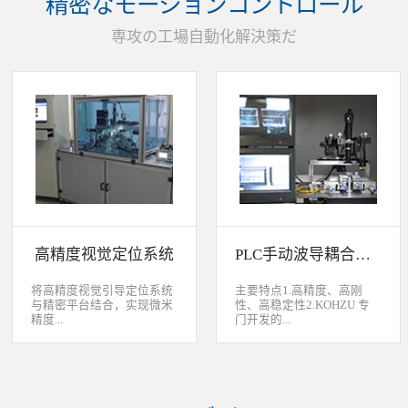
精密なモーションコントロール
装产品的同时对其进行检
头上的顶锡缺失、顶丝外
验、测量，并读取线性条码
露、压伤、边丝外露、焊泥
専攻の工場自動化解決策だ
和数据矩阵代码。功能介绍
外露、脏污、灯头角度；剔
嘉铭工业自主研发机器人视
除不良品。
觉引导定位系统，从2.5D到
3D视觉引导系统，为客户减
少了人力成本，大幅度的提
高了生产力，为客户创造了
显著的经济效益和社会效
益。应用机器视觉引导机器
人是一种实现柔性制造的技
术，使生产线很容易适应产
品的变化、不同的位置及方
向，定位取放的零件或指导
机器人组装元件，机器视觉
系统还能在处理或组装产品
的同时对其进行检验、测
高精度视觉定位系统
PLC手动波导耦合系统
量，识别。视觉向导机器人
优势：1、减少昂贵的高精
度固定设备；2、无需工具
将高精度视觉引导定位系统
主要特点1.高精度、高刚
转换即能处理多种类型的工
与精密平台结合，实现微米
性、高稳定性2.KOHZU 专
件；3、防止意外的机器人
精度...
门开发的...
冲突。 视觉引导的应用包
括：1、自动堆垛和卸垛；
2、传送带追踪；3、组件装
的自动定位，可用于PCB板
迷你型6 轴调节平台
配；4、机器人应用及检
定位和对位，光纤和光波导
3.KOHZU 纳米级精密微调
测。
对位及其它需要高精度的自
头（FPP03-13 专利产品）4.
动定位和对准应用等。
部分机构本地化生产满足系