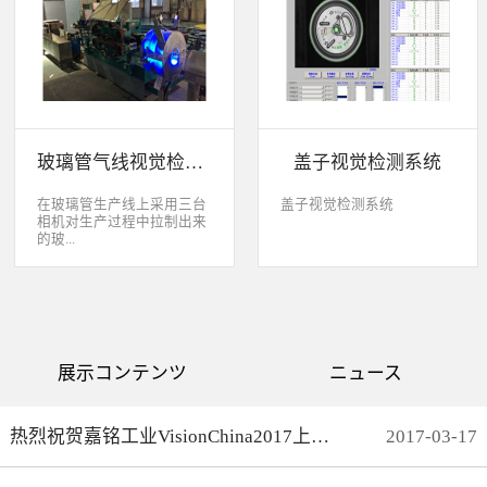
缺失、错喷、漏喷等缺陷。
采检测速度可达每秒20件产
品以上。该系统可广泛应用
于各种产品生产日期、批
号、产品代码打印品质检测
以及字符数字读取验证等。
玻璃管气线视觉检测系统
盖子视觉检测系统
在玻璃管生产线上采用三台
盖子视觉检测系统
相机对生产过程中拉制出来
的玻...
璃管进行实时检测，可以检
测直径是16mm到32mm的玻
璃管的气线，并把所含气线
部分半成品玻璃管剔除，生
产速度最快是每分钟150
展示コンテンツ
ニュース
米。
热烈祝贺嘉铭工业VisionChina2017上海光博会完满结束
2017
-
03
-
17