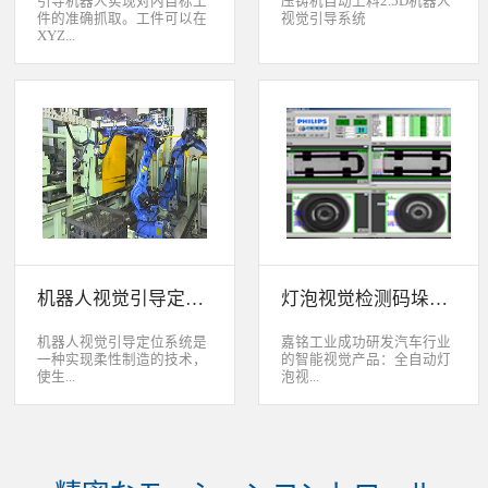
引导机器人实现对内目标工
压铸机自动上料2.5D机器人
件的准确抓取。工件可以在
视觉引导系统
XYZ...
轴方向上存在位移和角度偏
差，3D视觉定位系统能够根
据工件的三维特征信息，准
确获取工件的三维位置信
息。该系统可广泛应用于各
类生产线上物料搬运、装
配、上架、下架等。 系统
采用最先进的2D、2.5D和
3D视觉定位技术，引导机器
人实现对2维、2.5维和3维
空间内目标工件的准确抓
取。工件可以在XYZ轴方向
机器人视觉引导定位系统
灯泡视觉检测码垛系统
上存在位移和角度偏差，3D
视觉定位系统能够根据工件
的三维特征信息，准确获取
机器人视觉引导定位系统是
嘉铭工业成功研发汽车行业
工件的三维位置信息。该系
一种实现柔性制造的技术，
的智能视觉产品：全自动灯
统可广泛应用于各类生产线
使生...
泡视...
上物料搬运、装配、上架、
下架等。
产线很容易适应产品的变
觉检测码垛系统。本系统对
化。除了定位取放的零件或
灯泡进行多方位检测：灯丝
指导机器人组装元件外，机
的角度、漏丝；毛泡上的气
器视觉系统还能在处理或组
泡、裂纹、脏污、气线；灯