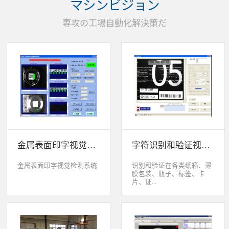
マシンビジョン
统性能同时，也节约成本5.
货期短、可根据客户特殊要
専攻の工場自動化解決策だ
求制定系统手动调节平台
(12 轴)
金属表面印字视觉检测系统
字符识别和验证视觉检测系统
金属表面印字视觉检测系统
识别和验证在各类纸箱、薄
膜包装、瓶子、标签、卡
片、证...
件、印刷物品上喷码、激光
打印或热移印的数字、字
母、符号，检测喷码或打印