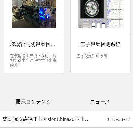
缺失、错喷、漏喷等缺陷。
采检测速度可达每秒20件产
品以上。该系统可广泛应用
于各种产品生产日期、批
号、产品代码打印品质检测
以及字符数字读取验证等。
玻璃管气线视觉检测系统
盖子视觉检测系统
在玻璃管生产线上采用三台
盖子视觉检测系统
相机对生产过程中拉制出来
的玻...
璃管进行实时检测，可以检
测直径是16mm到32mm的玻
璃管的气线，并把所含气线
部分半成品玻璃管剔除，生
产速度最快是每分钟150
展示コンテンツ
ニュース
米。
热烈祝贺嘉铭工业VisionChina2017上海光博会完满结束
2017
-
03
-
17