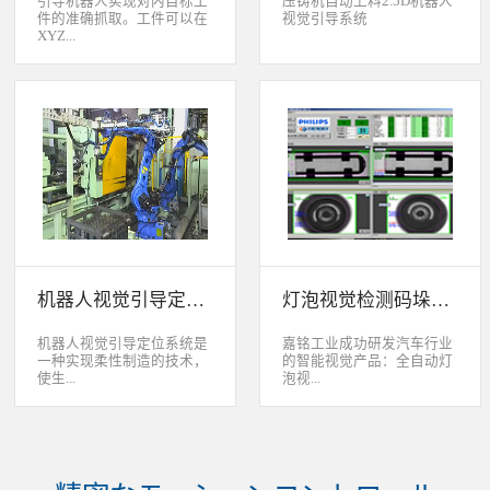
引导机器人实现对内目标工
压铸机自动上料2.5D机器人
件的准确抓取。工件可以在
视觉引导系统
XYZ...
轴方向上存在位移和角度偏
差，3D视觉定位系统能够根
据工件的三维特征信息，准
确获取工件的三维位置信
息。该系统可广泛应用于各
类生产线上物料搬运、装
配、上架、下架等。 系统
采用最先进的2D、2.5D和
3D视觉定位技术，引导机器
人实现对2维、2.5维和3维
空间内目标工件的准确抓
取。工件可以在XYZ轴方向
机器人视觉引导定位系统
灯泡视觉检测码垛系统
上存在位移和角度偏差，3D
视觉定位系统能够根据工件
的三维特征信息，准确获取
机器人视觉引导定位系统是
嘉铭工业成功研发汽车行业
工件的三维位置信息。该系
一种实现柔性制造的技术，
的智能视觉产品：全自动灯
统可广泛应用于各类生产线
使生...
泡视...
上物料搬运、装配、上架、
下架等。
产线很容易适应产品的变
觉检测码垛系统。本系统对
化。除了定位取放的零件或
灯泡进行多方位检测：灯丝
指导机器人组装元件外，机
的角度、漏丝；毛泡上的气
器视觉系统还能在处理或组
泡、裂纹、脏污、气线；灯