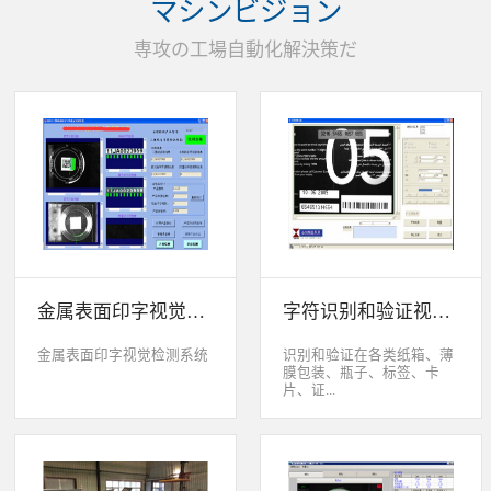
マシンビジョン
统性能同时，也节约成本5.
货期短、可根据客户特殊要
専攻の工場自動化解決策だ
求制定系统手动调节平台
(12 轴)
金属表面印字视觉检测系统
字符识别和验证视觉检测系统
金属表面印字视觉检测系统
识别和验证在各类纸箱、薄
膜包装、瓶子、标签、卡
片、证...
件、印刷物品上喷码、激光
打印或热移印的数字、字
母、符号，检测喷码或打印