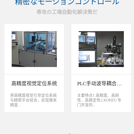
精密なモーションコントロール
装产品的同时对其进行检
头上的顶锡缺失、顶丝外
验、测量，并读取线性条码
露、压伤、边丝外露、焊泥
専攻の工場自動化解決策だ
和数据矩阵代码。功能介绍
外露、脏污、灯头角度；剔
嘉铭工业自主研发机器人视
除不良品。
觉引导定位系统，从2.5D到
3D视觉引导系统，为客户减
少了人力成本，大幅度的提
高了生产力，为客户创造了
显著的经济效益和社会效
益。应用机器视觉引导机器
人是一种实现柔性制造的技
术，使生产线很容易适应产
品的变化、不同的位置及方
向，定位取放的零件或指导
机器人组装元件，机器视觉
系统还能在处理或组装产品
的同时对其进行检验、测
高精度视觉定位系统
PLC手动波导耦合系统
量，识别。视觉向导机器人
优势：1、减少昂贵的高精
度固定设备；2、无需工具
将高精度视觉引导定位系统
主要特点1.高精度、高刚
转换即能处理多种类型的工
与精密平台结合，实现微米
性、高稳定性2.KOHZU 专
件；3、防止意外的机器人
精度...
门开发的...
冲突。 视觉引导的应用包
括：1、自动堆垛和卸垛；
2、传送带追踪；3、组件装
的自动定位，可用于PCB板
迷你型6 轴调节平台
配；4、机器人应用及检
定位和对位，光纤和光波导
3.KOHZU 纳米级精密微调
测。
对位及其它需要高精度的自
头（FPP03-13 专利产品）4.
动定位和对准应用等。
部分机构本地化生产满足系