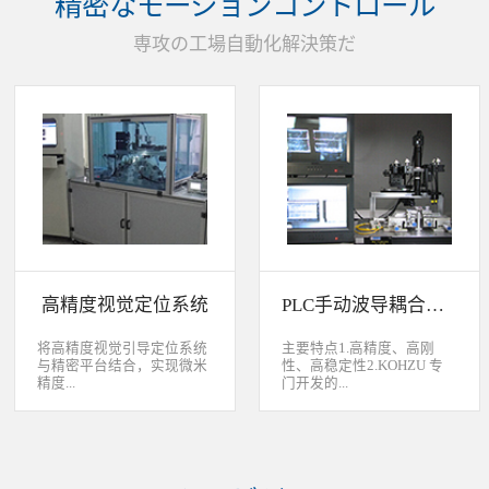
精密なモーションコントロール
装产品的同时对其进行检
头上的顶锡缺失、顶丝外
验、测量，并读取线性条码
露、压伤、边丝外露、焊泥
専攻の工場自動化解決策だ
和数据矩阵代码。功能介绍
外露、脏污、灯头角度；剔
嘉铭工业自主研发机器人视
除不良品。
觉引导定位系统，从2.5D到
3D视觉引导系统，为客户减
少了人力成本，大幅度的提
高了生产力，为客户创造了
显著的经济效益和社会效
益。应用机器视觉引导机器
人是一种实现柔性制造的技
术，使生产线很容易适应产
品的变化、不同的位置及方
向，定位取放的零件或指导
机器人组装元件，机器视觉
系统还能在处理或组装产品
的同时对其进行检验、测
高精度视觉定位系统
PLC手动波导耦合系统
量，识别。视觉向导机器人
优势：1、减少昂贵的高精
度固定设备；2、无需工具
将高精度视觉引导定位系统
主要特点1.高精度、高刚
转换即能处理多种类型的工
与精密平台结合，实现微米
性、高稳定性2.KOHZU 专
件；3、防止意外的机器人
精度...
门开发的...
冲突。 视觉引导的应用包
括：1、自动堆垛和卸垛；
2、传送带追踪；3、组件装
的自动定位，可用于PCB板
迷你型6 轴调节平台
配；4、机器人应用及检
定位和对位，光纤和光波导
3.KOHZU 纳米级精密微调
测。
对位及其它需要高精度的自
头（FPP03-13 专利产品）4.
动定位和对准应用等。
部分机构本地化生产满足系