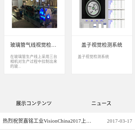
缺失、错喷、漏喷等缺陷。
采检测速度可达每秒20件产
品以上。该系统可广泛应用
于各种产品生产日期、批
号、产品代码打印品质检测
以及字符数字读取验证等。
玻璃管气线视觉检测系统
盖子视觉检测系统
在玻璃管生产线上采用三台
盖子视觉检测系统
相机对生产过程中拉制出来
的玻...
璃管进行实时检测，可以检
测直径是16mm到32mm的玻
璃管的气线，并把所含气线
部分半成品玻璃管剔除，生
产速度最快是每分钟150
展示コンテンツ
ニュース
米。
热烈祝贺嘉铭工业VisionChina2017上海光博会完满结束
2017
-
03
-
17