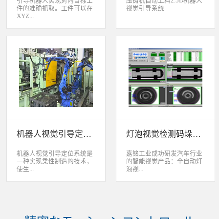
引导机器人实现对内目标工
压铸机自动上料2.5D机器人
件的准确抓取。工件可以在
视觉引导系统
XYZ...
轴方向上存在位移和角度偏
差，3D视觉定位系统能够根
据工件的三维特征信息，准
确获取工件的三维位置信
息。该系统可广泛应用于各
类生产线上物料搬运、装
配、上架、下架等。 系统
采用最先进的2D、2.5D和
3D视觉定位技术，引导机器
人实现对2维、2.5维和3维
空间内目标工件的准确抓
取。工件可以在XYZ轴方向
机器人视觉引导定位系统
灯泡视觉检测码垛系统
上存在位移和角度偏差，3D
视觉定位系统能够根据工件
的三维特征信息，准确获取
机器人视觉引导定位系统是
嘉铭工业成功研发汽车行业
工件的三维位置信息。该系
一种实现柔性制造的技术，
的智能视觉产品：全自动灯
统可广泛应用于各类生产线
使生...
泡视...
上物料搬运、装配、上架、
下架等。
产线很容易适应产品的变
觉检测码垛系统。本系统对
化。除了定位取放的零件或
灯泡进行多方位检测：灯丝
指导机器人组装元件外，机
的角度、漏丝；毛泡上的气
器视觉系统还能在处理或组
泡、裂纹、脏污、气线；灯