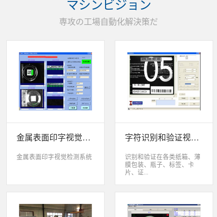
マシンビジョン
统性能同时，也节约成本5.
货期短、可根据客户特殊要
専攻の工場自動化解決策だ
求制定系统手动调节平台
(12 轴)
金属表面印字视觉检测系统
字符识别和验证视觉检测系统
金属表面印字视觉检测系统
识别和验证在各类纸箱、薄
膜包装、瓶子、标签、卡
片、证...
件、印刷物品上喷码、激光
打印或热移印的数字、字
母、符号，检测喷码或打印