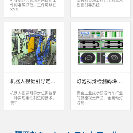
引导机器人实现对内目标工
压铸机自动上料2.5D机器人
件的准确抓取。工件可以在
视觉引导系统
XYZ...
轴方向上存在位移和角度偏
差，3D视觉定位系统能够根
据工件的三维特征信息，准
确获取工件的三维位置信
息。该系统可广泛应用于各
类生产线上物料搬运、装
配、上架、下架等。 系统
采用最先进的2D、2.5D和
3D视觉定位技术，引导机器
人实现对2维、2.5维和3维
空间内目标工件的准确抓
取。工件可以在XYZ轴方向
机器人视觉引导定位系统
灯泡视觉检测码垛系统
上存在位移和角度偏差，3D
视觉定位系统能够根据工件
的三维特征信息，准确获取
机器人视觉引导定位系统是
嘉铭工业成功研发汽车行业
工件的三维位置信息。该系
一种实现柔性制造的技术，
的智能视觉产品：全自动灯
统可广泛应用于各类生产线
使生...
泡视...
上物料搬运、装配、上架、
下架等。
产线很容易适应产品的变
觉检测码垛系统。本系统对
化。除了定位取放的零件或
灯泡进行多方位检测：灯丝
指导机器人组装元件外，机
的角度、漏丝；毛泡上的气
器视觉系统还能在处理或组
泡、裂纹、脏污、气线；灯