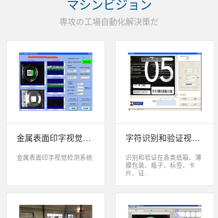
マシンビジョン
统性能同时，也节约成本5.
货期短、可根据客户特殊要
専攻の工場自動化解決策だ
求制定系统手动调节平台
(12 轴)
金属表面印字视觉检测系统
字符识别和验证视觉检测系统
金属表面印字视觉检测系统
识别和验证在各类纸箱、薄
膜包装、瓶子、标签、卡
片、证...
件、印刷物品上喷码、激光
打印或热移印的数字、字
母、符号，检测喷码或打印