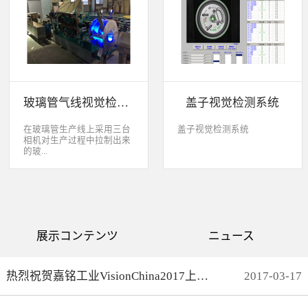
缺失、错喷、漏喷等缺陷。
采检测速度可达每秒20件产
品以上。该系统可广泛应用
于各种产品生产日期、批
号、产品代码打印品质检测
以及字符数字读取验证等。
玻璃管气线视觉检测系统
盖子视觉检测系统
在玻璃管生产线上采用三台
盖子视觉检测系统
相机对生产过程中拉制出来
的玻...
璃管进行实时检测，可以检
测直径是16mm到32mm的玻
璃管的气线，并把所含气线
部分半成品玻璃管剔除，生
产速度最快是每分钟150
展示コンテンツ
ニュース
米。
热烈祝贺嘉铭工业VisionChina2017上海光博会完满结束
2017
-
03
-
17