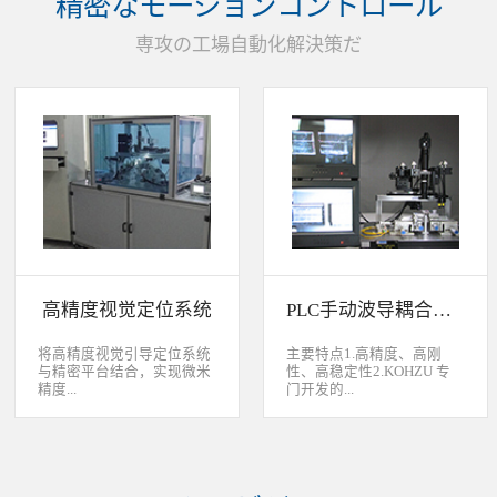
精密なモーションコントロール
装产品的同时对其进行检
头上的顶锡缺失、顶丝外
验、测量，并读取线性条码
露、压伤、边丝外露、焊泥
専攻の工場自動化解決策だ
和数据矩阵代码。功能介绍
外露、脏污、灯头角度；剔
嘉铭工业自主研发机器人视
除不良品。
觉引导定位系统，从2.5D到
3D视觉引导系统，为客户减
少了人力成本，大幅度的提
高了生产力，为客户创造了
显著的经济效益和社会效
益。应用机器视觉引导机器
人是一种实现柔性制造的技
术，使生产线很容易适应产
品的变化、不同的位置及方
向，定位取放的零件或指导
机器人组装元件，机器视觉
系统还能在处理或组装产品
的同时对其进行检验、测
高精度视觉定位系统
PLC手动波导耦合系统
量，识别。视觉向导机器人
优势：1、减少昂贵的高精
度固定设备；2、无需工具
将高精度视觉引导定位系统
主要特点1.高精度、高刚
转换即能处理多种类型的工
与精密平台结合，实现微米
性、高稳定性2.KOHZU 专
件；3、防止意外的机器人
精度...
门开发的...
冲突。 视觉引导的应用包
括：1、自动堆垛和卸垛；
2、传送带追踪；3、组件装
的自动定位，可用于PCB板
迷你型6 轴调节平台
配；4、机器人应用及检
定位和对位，光纤和光波导
3.KOHZU 纳米级精密微调
测。
对位及其它需要高精度的自
头（FPP03-13 专利产品）4.
动定位和对准应用等。
部分机构本地化生产满足系