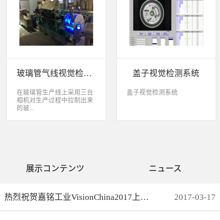
缺失、错喷、漏喷等缺陷。
采检测速度可达每秒20件产
品以上。该系统可广泛应用
于各种产品生产日期、批
号、产品代码打印品质检测
以及字符数字读取验证等。
玻璃管气线视觉检测系统
盖子视觉检测系统
在玻璃管生产线上采用三台
盖子视觉检测系统
相机对生产过程中拉制出来
的玻...
璃管进行实时检测，可以检
测直径是16mm到32mm的玻
璃管的气线，并把所含气线
部分半成品玻璃管剔除，生
产速度最快是每分钟150
展示コンテンツ
ニュース
米。
热烈祝贺嘉铭工业VisionChina2017上海光博会完满结束
2017
-
03
-
17