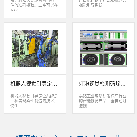
引导机器人实现对内目标工
压铸机自动上料2.5D机器人
件的准确抓取。工件可以在
视觉引导系统
XYZ...
轴方向上存在位移和角度偏
差，3D视觉定位系统能够根
据工件的三维特征信息，准
确获取工件的三维位置信
息。该系统可广泛应用于各
类生产线上物料搬运、装
配、上架、下架等。 系统
采用最先进的2D、2.5D和
3D视觉定位技术，引导机器
人实现对2维、2.5维和3维
空间内目标工件的准确抓
取。工件可以在XYZ轴方向
机器人视觉引导定位系统
灯泡视觉检测码垛系统
上存在位移和角度偏差，3D
视觉定位系统能够根据工件
的三维特征信息，准确获取
机器人视觉引导定位系统是
嘉铭工业成功研发汽车行业
工件的三维位置信息。该系
一种实现柔性制造的技术，
的智能视觉产品：全自动灯
统可广泛应用于各类生产线
使生...
泡视...
上物料搬运、装配、上架、
下架等。
产线很容易适应产品的变
觉检测码垛系统。本系统对
化。除了定位取放的零件或
灯泡进行多方位检测：灯丝
指导机器人组装元件外，机
的角度、漏丝；毛泡上的气
器视觉系统还能在处理或组
泡、裂纹、脏污、气线；灯