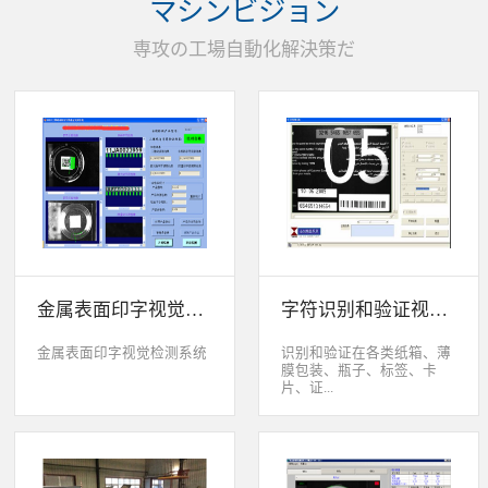
マシンビジョン
统性能同时，也节约成本5.
货期短、可根据客户特殊要
専攻の工場自動化解決策だ
求制定系统手动调节平台
(12 轴)
金属表面印字视觉检测系统
字符识别和验证视觉检测系统
金属表面印字视觉检测系统
识别和验证在各类纸箱、薄
膜包装、瓶子、标签、卡
片、证...
件、印刷物品上喷码、激光
打印或热移印的数字、字
母、符号，检测喷码或打印