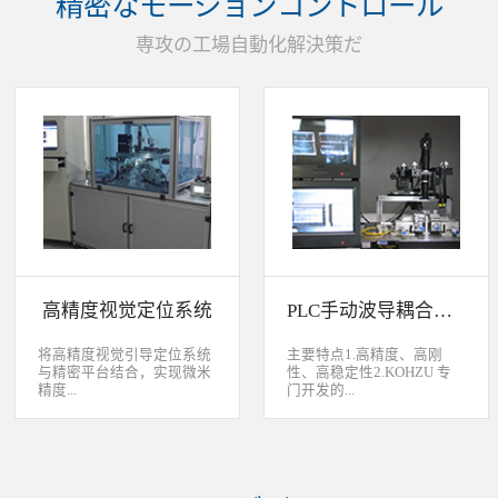
精密なモーションコントロール
装产品的同时对其进行检
头上的顶锡缺失、顶丝外
验、测量，并读取线性条码
露、压伤、边丝外露、焊泥
専攻の工場自動化解決策だ
和数据矩阵代码。功能介绍
外露、脏污、灯头角度；剔
嘉铭工业自主研发机器人视
除不良品。
觉引导定位系统，从2.5D到
3D视觉引导系统，为客户减
少了人力成本，大幅度的提
高了生产力，为客户创造了
显著的经济效益和社会效
益。应用机器视觉引导机器
人是一种实现柔性制造的技
术，使生产线很容易适应产
品的变化、不同的位置及方
向，定位取放的零件或指导
机器人组装元件，机器视觉
系统还能在处理或组装产品
的同时对其进行检验、测
高精度视觉定位系统
PLC手动波导耦合系统
量，识别。视觉向导机器人
优势：1、减少昂贵的高精
度固定设备；2、无需工具
将高精度视觉引导定位系统
主要特点1.高精度、高刚
转换即能处理多种类型的工
与精密平台结合，实现微米
性、高稳定性2.KOHZU 专
件；3、防止意外的机器人
精度...
门开发的...
冲突。 视觉引导的应用包
括：1、自动堆垛和卸垛；
2、传送带追踪；3、组件装
的自动定位，可用于PCB板
迷你型6 轴调节平台
配；4、机器人应用及检
定位和对位，光纤和光波导
3.KOHZU 纳米级精密微调
测。
对位及其它需要高精度的自
头（FPP03-13 专利产品）4.
动定位和对准应用等。
部分机构本地化生产满足系