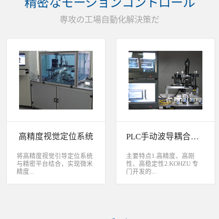
精密なモーションコントロール
装产品的同时对其进行检
头上的顶锡缺失、顶丝外
验、测量，并读取线性条码
露、压伤、边丝外露、焊泥
専攻の工場自動化解決策だ
和数据矩阵代码。功能介绍
外露、脏污、灯头角度；剔
嘉铭工业自主研发机器人视
除不良品。
觉引导定位系统，从2.5D到
3D视觉引导系统，为客户减
少了人力成本，大幅度的提
高了生产力，为客户创造了
显著的经济效益和社会效
益。应用机器视觉引导机器
人是一种实现柔性制造的技
术，使生产线很容易适应产
品的变化、不同的位置及方
向，定位取放的零件或指导
机器人组装元件，机器视觉
系统还能在处理或组装产品
的同时对其进行检验、测
高精度视觉定位系统
PLC手动波导耦合系统
量，识别。视觉向导机器人
优势：1、减少昂贵的高精
度固定设备；2、无需工具
将高精度视觉引导定位系统
主要特点1.高精度、高刚
转换即能处理多种类型的工
与精密平台结合，实现微米
性、高稳定性2.KOHZU 专
件；3、防止意外的机器人
精度...
门开发的...
冲突。 视觉引导的应用包
括：1、自动堆垛和卸垛；
2、传送带追踪；3、组件装
的自动定位，可用于PCB板
迷你型6 轴调节平台
配；4、机器人应用及检
定位和对位，光纤和光波导
3.KOHZU 纳米级精密微调
测。
对位及其它需要高精度的自
头（FPP03-13 专利产品）4.
动定位和对准应用等。
部分机构本地化生产满足系