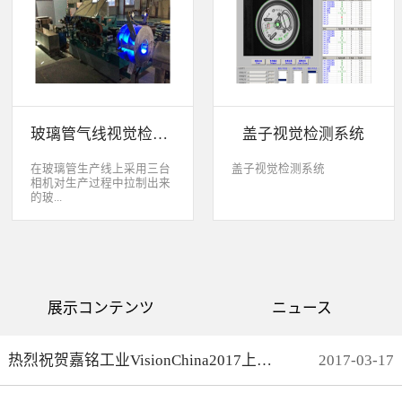
缺失、错喷、漏喷等缺陷。
采检测速度可达每秒20件产
品以上。该系统可广泛应用
于各种产品生产日期、批
号、产品代码打印品质检测
以及字符数字读取验证等。
玻璃管气线视觉检测系统
盖子视觉检测系统
在玻璃管生产线上采用三台
盖子视觉检测系统
相机对生产过程中拉制出来
的玻...
璃管进行实时检测，可以检
测直径是16mm到32mm的玻
璃管的气线，并把所含气线
部分半成品玻璃管剔除，生
产速度最快是每分钟150
展示コンテンツ
ニュース
米。
热烈祝贺嘉铭工业VisionChina2017上海光博会完满结束
2017
-
03
-
17