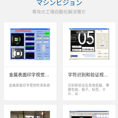
マシンビジョン
统性能同时，也节约成本5.
货期短、可根据客户特殊要
専攻の工場自動化解決策だ
求制定系统手动调节平台
(12 轴)
金属表面印字视觉检测系统
字符识别和验证视觉检测系统
金属表面印字视觉检测系统
识别和验证在各类纸箱、薄
膜包装、瓶子、标签、卡
片、证...
件、印刷物品上喷码、激光
打印或热移印的数字、字
母、符号，检测喷码或打印