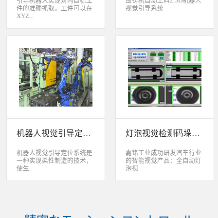
引导机器人实现对内目标工
压铸机自动上料2.5D机器人
件的准确抓取。工件可以在
视觉引导系统
XYZ...
轴方向上存在位移和角度偏
差，3D视觉定位系统能够根
据工件的三维特征信息，准
确获取工件的三维位置信
息。该系统可广泛应用于各
类生产线上物料搬运、装
配、上架、下架等。 系统
采用最先进的2D、2.5D和
3D视觉定位技术，引导机器
人实现对2维、2.5维和3维
空间内目标工件的准确抓
取。工件可以在XYZ轴方向
机器人视觉引导定位系统
灯泡视觉检测码垛系统
上存在位移和角度偏差，3D
视觉定位系统能够根据工件
的三维特征信息，准确获取
机器人视觉引导定位系统是
嘉铭工业成功研发汽车行业
工件的三维位置信息。该系
一种实现柔性制造的技术，
的智能视觉产品：全自动灯
统可广泛应用于各类生产线
使生...
泡视...
上物料搬运、装配、上架、
下架等。
产线很容易适应产品的变
觉检测码垛系统。本系统对
化。除了定位取放的零件或
灯泡进行多方位检测：灯丝
指导机器人组装元件外，机
的角度、漏丝；毛泡上的气
器视觉系统还能在处理或组
泡、裂纹、脏污、气线；灯