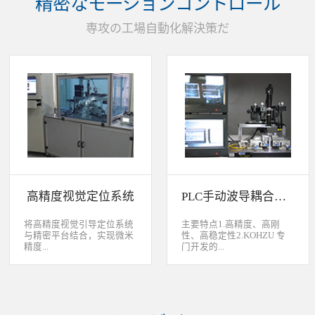
精密なモーションコントロール
装产品的同时对其进行检
头上的顶锡缺失、顶丝外
验、测量，并读取线性条码
露、压伤、边丝外露、焊泥
専攻の工場自動化解決策だ
和数据矩阵代码。功能介绍
外露、脏污、灯头角度；剔
嘉铭工业自主研发机器人视
除不良品。
觉引导定位系统，从2.5D到
3D视觉引导系统，为客户减
少了人力成本，大幅度的提
高了生产力，为客户创造了
显著的经济效益和社会效
益。应用机器视觉引导机器
人是一种实现柔性制造的技
术，使生产线很容易适应产
品的变化、不同的位置及方
向，定位取放的零件或指导
机器人组装元件，机器视觉
系统还能在处理或组装产品
的同时对其进行检验、测
高精度视觉定位系统
PLC手动波导耦合系统
量，识别。视觉向导机器人
优势：1、减少昂贵的高精
度固定设备；2、无需工具
将高精度视觉引导定位系统
主要特点1.高精度、高刚
转换即能处理多种类型的工
与精密平台结合，实现微米
性、高稳定性2.KOHZU 专
件；3、防止意外的机器人
精度...
门开发的...
冲突。 视觉引导的应用包
括：1、自动堆垛和卸垛；
2、传送带追踪；3、组件装
的自动定位，可用于PCB板
迷你型6 轴调节平台
配；4、机器人应用及检
定位和对位，光纤和光波导
3.KOHZU 纳米级精密微调
测。
对位及其它需要高精度的自
头（FPP03-13 专利产品）4.
动定位和对准应用等。
部分机构本地化生产满足系