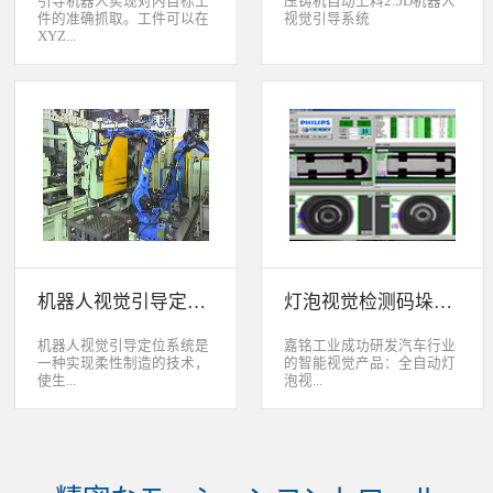
引导机器人实现对内目标工
压铸机自动上料2.5D机器人
件的准确抓取。工件可以在
视觉引导系统
XYZ...
轴方向上存在位移和角度偏
差，3D视觉定位系统能够根
据工件的三维特征信息，准
确获取工件的三维位置信
息。该系统可广泛应用于各
类生产线上物料搬运、装
配、上架、下架等。 系统
采用最先进的2D、2.5D和
3D视觉定位技术，引导机器
人实现对2维、2.5维和3维
空间内目标工件的准确抓
取。工件可以在XYZ轴方向
机器人视觉引导定位系统
灯泡视觉检测码垛系统
上存在位移和角度偏差，3D
视觉定位系统能够根据工件
的三维特征信息，准确获取
机器人视觉引导定位系统是
嘉铭工业成功研发汽车行业
工件的三维位置信息。该系
一种实现柔性制造的技术，
的智能视觉产品：全自动灯
统可广泛应用于各类生产线
使生...
泡视...
上物料搬运、装配、上架、
下架等。
产线很容易适应产品的变
觉检测码垛系统。本系统对
化。除了定位取放的零件或
灯泡进行多方位检测：灯丝
指导机器人组装元件外，机
的角度、漏丝；毛泡上的气
器视觉系统还能在处理或组
泡、裂纹、脏污、气线；灯