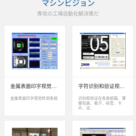
マシンビジョン
统性能同时，也节约成本5.
货期短、可根据客户特殊要
専攻の工場自動化解決策だ
求制定系统手动调节平台
(12 轴)
金属表面印字视觉检测系统
字符识别和验证视觉检测系统
金属表面印字视觉检测系统
识别和验证在各类纸箱、薄
膜包装、瓶子、标签、卡
片、证...
件、印刷物品上喷码、激光
打印或热移印的数字、字
母、符号，检测喷码或打印