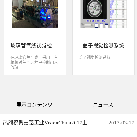
缺失、错喷、漏喷等缺陷。
采检测速度可达每秒20件产
品以上。该系统可广泛应用
于各种产品生产日期、批
号、产品代码打印品质检测
以及字符数字读取验证等。
玻璃管气线视觉检测系统
盖子视觉检测系统
在玻璃管生产线上采用三台
盖子视觉检测系统
相机对生产过程中拉制出来
的玻...
璃管进行实时检测，可以检
测直径是16mm到32mm的玻
璃管的气线，并把所含气线
部分半成品玻璃管剔除，生
产速度最快是每分钟150
展示コンテンツ
ニュース
米。
热烈祝贺嘉铭工业VisionChina2017上海光博会完满结束
2017
-
03
-
17