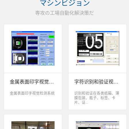
マシンビジョン
统性能同时，也节约成本5.
货期短、可根据客户特殊要
専攻の工場自動化解決策だ
求制定系统手动调节平台
(12 轴)
金属表面印字视觉检测系统
字符识别和验证视觉检测系统
金属表面印字视觉检测系统
识别和验证在各类纸箱、薄
膜包装、瓶子、标签、卡
片、证...
件、印刷物品上喷码、激光
打印或热移印的数字、字
母、符号，检测喷码或打印