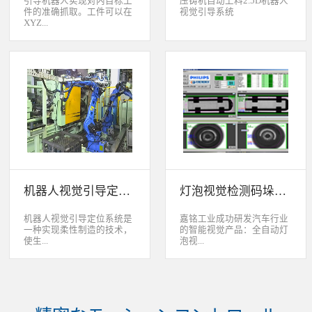
引导机器人实现对内目标工
压铸机自动上料2.5D机器人
件的准确抓取。工件可以在
视觉引导系统
XYZ...
轴方向上存在位移和角度偏
差，3D视觉定位系统能够根
据工件的三维特征信息，准
确获取工件的三维位置信
息。该系统可广泛应用于各
类生产线上物料搬运、装
配、上架、下架等。 系统
采用最先进的2D、2.5D和
3D视觉定位技术，引导机器
人实现对2维、2.5维和3维
空间内目标工件的准确抓
取。工件可以在XYZ轴方向
机器人视觉引导定位系统
灯泡视觉检测码垛系统
上存在位移和角度偏差，3D
视觉定位系统能够根据工件
的三维特征信息，准确获取
机器人视觉引导定位系统是
嘉铭工业成功研发汽车行业
工件的三维位置信息。该系
一种实现柔性制造的技术，
的智能视觉产品：全自动灯
统可广泛应用于各类生产线
使生...
泡视...
上物料搬运、装配、上架、
下架等。
产线很容易适应产品的变
觉检测码垛系统。本系统对
化。除了定位取放的零件或
灯泡进行多方位检测：灯丝
指导机器人组装元件外，机
的角度、漏丝；毛泡上的气
器视觉系统还能在处理或组
泡、裂纹、脏污、气线；灯