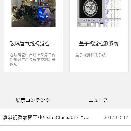
缺失、错喷、漏喷等缺陷。
采检测速度可达每秒20件产
品以上。该系统可广泛应用
于各种产品生产日期、批
号、产品代码打印品质检测
以及字符数字读取验证等。
玻璃管气线视觉检测系统
盖子视觉检测系统
在玻璃管生产线上采用三台
盖子视觉检测系统
相机对生产过程中拉制出来
的玻...
璃管进行实时检测，可以检
测直径是16mm到32mm的玻
璃管的气线，并把所含气线
部分半成品玻璃管剔除，生
产速度最快是每分钟150
展示コンテンツ
ニュース
米。
热烈祝贺嘉铭工业VisionChina2017上海光博会完满结束
2017
-
03
-
17