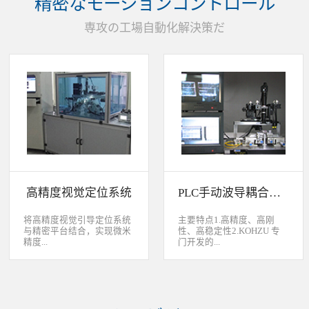
精密なモーションコントロール
装产品的同时对其进行检
头上的顶锡缺失、顶丝外
验、测量，并读取线性条码
露、压伤、边丝外露、焊泥
専攻の工場自動化解決策だ
和数据矩阵代码。功能介绍
外露、脏污、灯头角度；剔
嘉铭工业自主研发机器人视
除不良品。
觉引导定位系统，从2.5D到
3D视觉引导系统，为客户减
少了人力成本，大幅度的提
高了生产力，为客户创造了
显著的经济效益和社会效
益。应用机器视觉引导机器
人是一种实现柔性制造的技
术，使生产线很容易适应产
品的变化、不同的位置及方
向，定位取放的零件或指导
机器人组装元件，机器视觉
系统还能在处理或组装产品
的同时对其进行检验、测
高精度视觉定位系统
PLC手动波导耦合系统
量，识别。视觉向导机器人
优势：1、减少昂贵的高精
度固定设备；2、无需工具
将高精度视觉引导定位系统
主要特点1.高精度、高刚
转换即能处理多种类型的工
与精密平台结合，实现微米
性、高稳定性2.KOHZU 专
件；3、防止意外的机器人
精度...
门开发的...
冲突。 视觉引导的应用包
括：1、自动堆垛和卸垛；
2、传送带追踪；3、组件装
的自动定位，可用于PCB板
迷你型6 轴调节平台
配；4、机器人应用及检
定位和对位，光纤和光波导
3.KOHZU 纳米级精密微调
测。
对位及其它需要高精度的自
头（FPP03-13 专利产品）4.
动定位和对准应用等。
部分机构本地化生产满足系