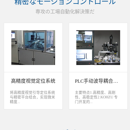
精密なモーションコントロール
装产品的同时对其进行检
头上的顶锡缺失、顶丝外
验、测量，并读取线性条码
露、压伤、边丝外露、焊泥
専攻の工場自動化解決策だ
和数据矩阵代码。功能介绍
外露、脏污、灯头角度；剔
嘉铭工业自主研发机器人视
除不良品。
觉引导定位系统，从2.5D到
3D视觉引导系统，为客户减
少了人力成本，大幅度的提
高了生产力，为客户创造了
显著的经济效益和社会效
益。应用机器视觉引导机器
人是一种实现柔性制造的技
术，使生产线很容易适应产
品的变化、不同的位置及方
向，定位取放的零件或指导
机器人组装元件，机器视觉
系统还能在处理或组装产品
的同时对其进行检验、测
高精度视觉定位系统
PLC手动波导耦合系统
量，识别。视觉向导机器人
优势：1、减少昂贵的高精
度固定设备；2、无需工具
将高精度视觉引导定位系统
主要特点1.高精度、高刚
转换即能处理多种类型的工
与精密平台结合，实现微米
性、高稳定性2.KOHZU 专
件；3、防止意外的机器人
精度...
门开发的...
冲突。 视觉引导的应用包
括：1、自动堆垛和卸垛；
2、传送带追踪；3、组件装
的自动定位，可用于PCB板
迷你型6 轴调节平台
配；4、机器人应用及检
定位和对位，光纤和光波导
3.KOHZU 纳米级精密微调
测。
对位及其它需要高精度的自
头（FPP03-13 专利产品）4.
动定位和对准应用等。
部分机构本地化生产满足系