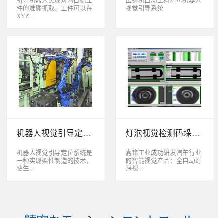
引导机器人实现对内目标工
压铸机自动上料2.5D机器人
件的准确抓取。工件可以在
视觉引导系统
XYZ...
轴方向上存在位移和角度偏
差，3D视觉定位系统能够根
据工件的三维特征信息，准
确获取工件的三维位置信
息。该系统可广泛应用于各
类生产线上物料搬运、装
配、上架、下架等。 系统
采用最先进的2D、2.5D和
3D视觉定位技术，引导机器
人实现对2维、2.5维和3维
空间内目标工件的准确抓
取。工件可以在XYZ轴方向
机器人视觉引导定位系统
灯泡视觉检测码垛系统
上存在位移和角度偏差，3D
视觉定位系统能够根据工件
的三维特征信息，准确获取
机器人视觉引导定位系统是
嘉铭工业成功研发汽车行业
工件的三维位置信息。该系
一种实现柔性制造的技术，
的智能视觉产品：全自动灯
统可广泛应用于各类生产线
使生...
泡视...
上物料搬运、装配、上架、
下架等。
产线很容易适应产品的变
觉检测码垛系统。本系统对
化。除了定位取放的零件或
灯泡进行多方位检测：灯丝
指导机器人组装元件外，机
的角度、漏丝；毛泡上的气
器视觉系统还能在处理或组
泡、裂纹、脏污、气线；灯