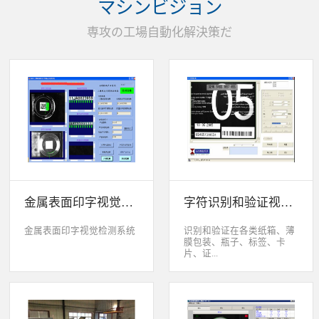
マシンビジョン
统性能同时，也节约成本5.
货期短、可根据客户特殊要
専攻の工場自動化解決策だ
求制定系统手动调节平台
(12 轴)
金属表面印字视觉检测系统
字符识别和验证视觉检测系统
金属表面印字视觉检测系统
识别和验证在各类纸箱、薄
膜包装、瓶子、标签、卡
片、证...
件、印刷物品上喷码、激光
打印或热移印的数字、字
母、符号，检测喷码或打印