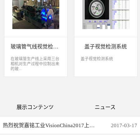
缺失、错喷、漏喷等缺陷。
采检测速度可达每秒20件产
品以上。该系统可广泛应用
于各种产品生产日期、批
号、产品代码打印品质检测
以及字符数字读取验证等。
玻璃管气线视觉检测系统
盖子视觉检测系统
在玻璃管生产线上采用三台
盖子视觉检测系统
相机对生产过程中拉制出来
的玻...
璃管进行实时检测，可以检
测直径是16mm到32mm的玻
璃管的气线，并把所含气线
部分半成品玻璃管剔除，生
产速度最快是每分钟150
展示コンテンツ
ニュース
米。
热烈祝贺嘉铭工业VisionChina2017上海光博会完满结束
2017
-
03
-
17