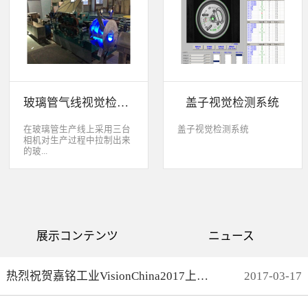
缺失、错喷、漏喷等缺陷。
采检测速度可达每秒20件产
品以上。该系统可广泛应用
于各种产品生产日期、批
号、产品代码打印品质检测
以及字符数字读取验证等。
玻璃管气线视觉检测系统
盖子视觉检测系统
在玻璃管生产线上采用三台
盖子视觉检测系统
相机对生产过程中拉制出来
的玻...
璃管进行实时检测，可以检
测直径是16mm到32mm的玻
璃管的气线，并把所含气线
部分半成品玻璃管剔除，生
产速度最快是每分钟150
展示コンテンツ
ニュース
米。
热烈祝贺嘉铭工业VisionChina2017上海光博会完满结束
2017
-
03
-
17