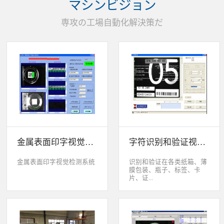
マシンビジョン
统性能同时，也节约成本5.
货期短、可根据客户特殊要
専攻の工場自動化解決策だ
求制定系统手动调节平台
(12 轴)
金属表面印字视觉检测系统
字符识别和验证视觉检测系统
金属表面印字视觉检测系统
识别和验证在各类纸箱、薄
膜包装、瓶子、标签、卡
片、证...
件、印刷物品上喷码、激光
打印或热移印的数字、字
母、符号，检测喷码或打印