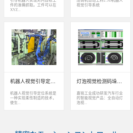
引导机器人实现对内目标工
压铸机自动上料2.5D机器人
件的准确抓取。工件可以在
视觉引导系统
XYZ...
轴方向上存在位移和角度偏
差，3D视觉定位系统能够根
据工件的三维特征信息，准
确获取工件的三维位置信
息。该系统可广泛应用于各
类生产线上物料搬运、装
配、上架、下架等。 系统
采用最先进的2D、2.5D和
3D视觉定位技术，引导机器
人实现对2维、2.5维和3维
空间内目标工件的准确抓
取。工件可以在XYZ轴方向
机器人视觉引导定位系统
灯泡视觉检测码垛系统
上存在位移和角度偏差，3D
视觉定位系统能够根据工件
的三维特征信息，准确获取
机器人视觉引导定位系统是
嘉铭工业成功研发汽车行业
工件的三维位置信息。该系
一种实现柔性制造的技术，
的智能视觉产品：全自动灯
统可广泛应用于各类生产线
使生...
泡视...
上物料搬运、装配、上架、
下架等。
产线很容易适应产品的变
觉检测码垛系统。本系统对
化。除了定位取放的零件或
灯泡进行多方位检测：灯丝
指导机器人组装元件外，机
的角度、漏丝；毛泡上的气
器视觉系统还能在处理或组
泡、裂纹、脏污、气线；灯