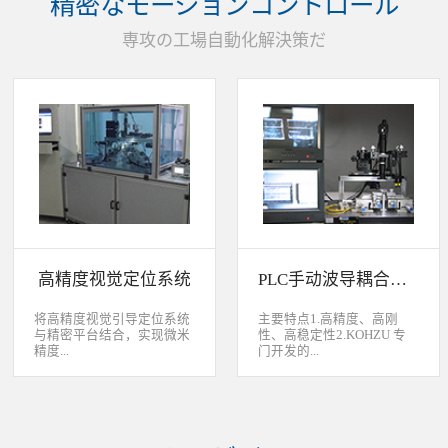
精密なモーションコントロール
装产品的同时对其进行检
头上的顶锡缺失、顶丝外
验、测量，并读取线性条码
露、压伤、边丝外露、焊泥
専攻の工場自動化解決策だ
和数据矩阵代码。功能介绍
外露、脏污、灯头角度；剔
嘉铭工业自主研发机器人视
除不良品。
觉引导定位系统，从2.5D到
3D视觉引导系统，为客户减
少了人力成本，大幅度的提
高了生产力，为客户创造了
显著的经济效益和社会效
益。应用机器视觉引导机器
人是一种实现柔性制造的技
术，使生产线很容易适应产
品的变化、不同的位置及方
向，定位取放的零件或指导
机器人组装元件，机器视觉
系统还能在处理或组装产品
的同时对其进行检验、测
高精度视觉定位系统
PLC手动波导耦合系统
量，识别。视觉向导机器人
优势：1、减少昂贵的高精
度固定设备；2、无需工具
将高精度视觉引导定位系统
主要特点1.高精度、高刚
转换即能处理多种类型的工
与精密平台结合，实现微米
性、高稳定性2.KOHZU 专
件；3、防止意外的机器人
精度...
门开发的...
冲突。 视觉引导的应用包
括：1、自动堆垛和卸垛；
2、传送带追踪；3、组件装
的自动定位，可用于PCB板
迷你型6 轴调节平台
配；4、机器人应用及检
定位和对位，光纤和光波导
3.KOHZU 纳米级精密微调
测。
对位及其它需要高精度的自
头（FPP03-13 专利产品）4.
动定位和对准应用等。
部分机构本地化生产满足系