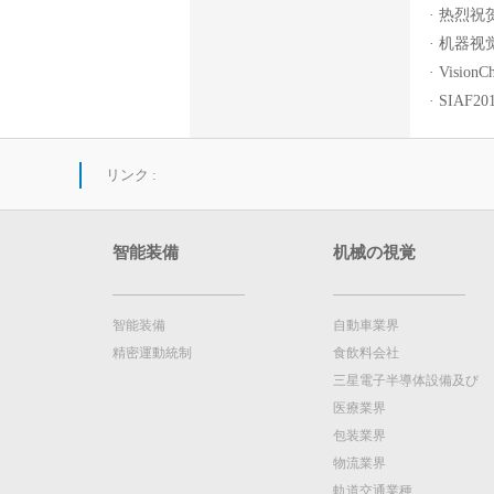
热烈祝贺嘉
机器视觉
Visio
SIAF
リンク :
智能装備
机械の視覚
智能装備
自動車業界
精密運動統制
食飲料会社
三星電子半導体設備及び
医療業界
包装業界
物流業界
軌道交通業種