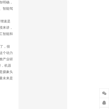
加明确，
、智能驾
，增速是
模来讲，
工智能和
了，很
这个动力
瞻产业研
讲，机器
是摄象头
量未来是