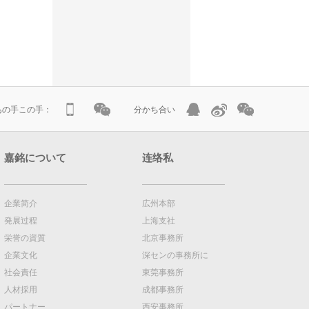
atあの手この手：
分かち合い
嘉銘について
连络私
企業简介
広州本部
発展过程
上海支社
栄誉の資質
北京事務所
企業文化
深センの事務所に
社会責任
東莞事務所
人材採用
成都事務所
パートナー
西安事務所