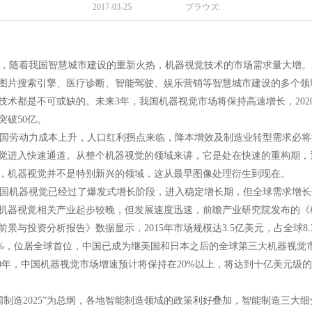
2017-03-25
ブラウズ:
随着我国智慧城市建设的重新火热，机器视觉技术的市场需求量大增。
图片搜索引擎、医疗诊断、智能驾驶、娱乐营销等智慧城市建设的多个领
技术都是不可或缺的。未来3年，我国机器视觉市场将保持高速增长，202
突破50亿。
劳动力成本上升，人口红利拐点来临，降本增效及制造业转型需求必将
觉进入快速通道。从整个机器视觉的领域来讲，它是处在快速的重构期，
，机器视觉并不是特别新兴的领域，这从最早图像处理衍生到现在。
机器视觉已经过了爆发式增长阶段，进入稳定增长期，但全球需求增长
机器视觉相关产业起步较晚，但发展速度迅速，前瞻产业研究院发布的《
前景与投资分析报告》数据显示，2015年市场规模达3.5亿美元，占全球8.
.2%，位居全球首位，中国已成为继美国和日本之后的全球第三大机器视觉
-2020年，中国机器视觉市场增速预计将保持在20%以上，将达到十亿美元级
制造2025”为总纲，各地智能制造领域的政策利好叠加，智能制造三大细