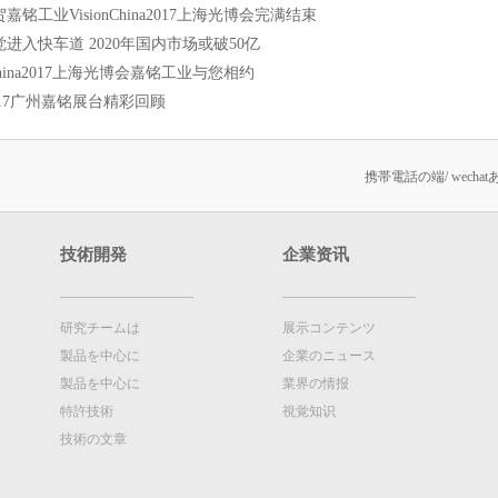
铭工业VisionChina2017上海光博会完满结束
进入快车道 2020年国内市场或破50亿
nChina2017上海光博会嘉铭工业与您相约
2017广州嘉铭展台精彩回顾
携帯電話の端/ wech
技術開発
企業资讯
研究チームは
展示コンテンツ
製品を中心に
企業のニュース
製品を中心に
業界の情报
特許技術
視覚知识
技術の文章