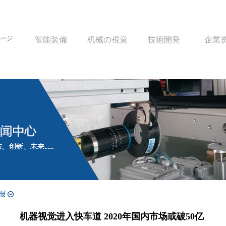
ページ
智能装備
机械の視覚
技術開発
企業
报
机器视觉进入快车道 2020年国内市场或破50亿