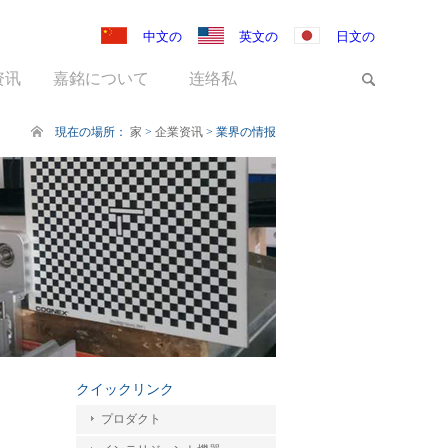
中文の
英文の
日文の
资讯
嘉銘について
连络私
現在の場所：
家
>
企業资讯
>
業界の情报
クイックリンク
プロダクト