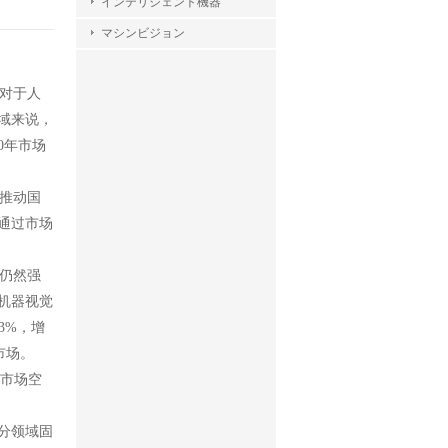
インテリジェント機器
マシンビジョン
对于人
域来说，
0年市场
推动国
通过市场
仍然强
机器视觉
3%，增
市场。
的市场空
分领域固