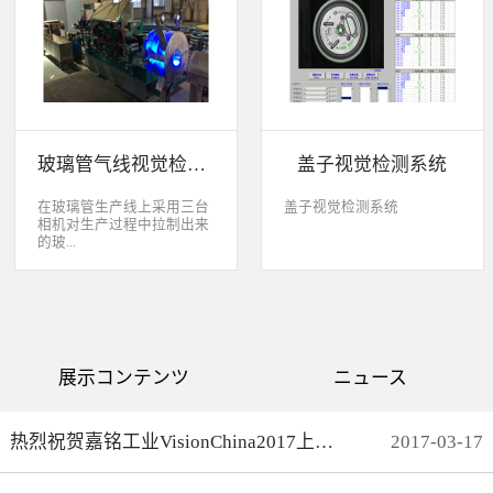
缺失、错喷、漏喷等缺陷。
采检测速度可达每秒20件产
品以上。该系统可广泛应用
于各种产品生产日期、批
号、产品代码打印品质检测
以及字符数字读取验证等。
玻璃管气线视觉检测系统
盖子视觉检测系统
在玻璃管生产线上采用三台
盖子视觉检测系统
相机对生产过程中拉制出来
的玻...
璃管进行实时检测，可以检
测直径是16mm到32mm的玻
璃管的气线，并把所含气线
部分半成品玻璃管剔除，生
产速度最快是每分钟150
展示コンテンツ
ニュース
米。
热烈祝贺嘉铭工业VisionChina2017上海光博会完满结束
2017
-
03
-
17