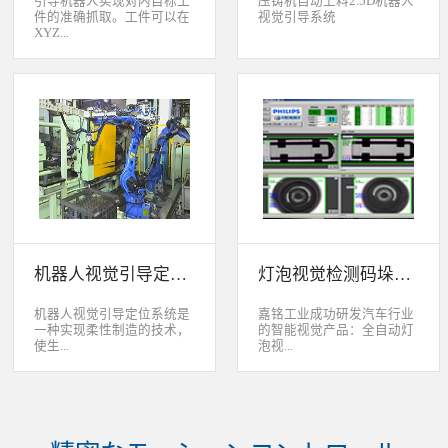
引导机器人实现对内目标工
压铸机自动上料2.5D机器人
件的准确抓取。工件可以在
视觉引导系统
XYZ...
轴方向上存在位移和角度偏
差，3D视觉定位系统能够根
据工件的三维特征信息，准
确获取工件的三维位置信
息。该系统可广泛应用于各
类生产线上物料搬运、装
配、上架、下架等。 系统
采用最先进的2D、2.5D和
3D视觉定位技术，引导机器
人实现对2维、2.5维和3维
空间内目标工件的准确抓
取。工件可以在XYZ轴方向
机器人视觉引导定位系统
灯泡视觉检测码垛系统
上存在位移和角度偏差，3D
视觉定位系统能够根据工件
的三维特征信息，准确获取
机器人视觉引导定位系统是
嘉铭工业成功研发汽车行业
工件的三维位置信息。该系
一种实现柔性制造的技术，
的智能视觉产品：全自动灯
统可广泛应用于各类生产线
使生...
泡视...
上物料搬运、装配、上架、
下架等。
产线很容易适应产品的变
觉检测码垛系统。本系统对
化。除了定位取放的零件或
灯泡进行多方位检测：灯丝
指导机器人组装元件外，机
的角度、漏丝；毛泡上的气
器视觉系统还能在处理或组
泡、裂纹、脏污、气线；灯