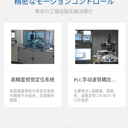
精密なモーションコントロール
装产品的同时对其进行检
头上的顶锡缺失、顶丝外
验、测量，并读取线性条码
露、压伤、边丝外露、焊泥
専攻の工場自動化解決策だ
和数据矩阵代码。功能介绍
外露、脏污、灯头角度；剔
嘉铭工业自主研发机器人视
除不良品。
觉引导定位系统，从2.5D到
3D视觉引导系统，为客户减
少了人力成本，大幅度的提
高了生产力，为客户创造了
显著的经济效益和社会效
益。应用机器视觉引导机器
人是一种实现柔性制造的技
术，使生产线很容易适应产
品的变化、不同的位置及方
向，定位取放的零件或指导
机器人组装元件，机器视觉
系统还能在处理或组装产品
的同时对其进行检验、测
高精度视觉定位系统
PLC手动波导耦合系统
量，识别。视觉向导机器人
优势：1、减少昂贵的高精
度固定设备；2、无需工具
将高精度视觉引导定位系统
主要特点1.高精度、高刚
转换即能处理多种类型的工
与精密平台结合，实现微米
性、高稳定性2.KOHZU 专
件；3、防止意外的机器人
精度...
门开发的...
冲突。 视觉引导的应用包
括：1、自动堆垛和卸垛；
2、传送带追踪；3、组件装
的自动定位，可用于PCB板
迷你型6 轴调节平台
配；4、机器人应用及检
定位和对位，光纤和光波导
3.KOHZU 纳米级精密微调
测。
对位及其它需要高精度的自
头（FPP03-13 专利产品）4.
动定位和对准应用等。
部分机构本地化生产满足系