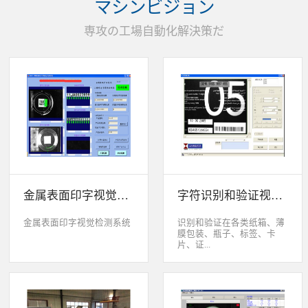
マシンビジョン
统性能同时，也节约成本5.
货期短、可根据客户特殊要
専攻の工場自動化解決策だ
求制定系统手动调节平台
(12 轴)
金属表面印字视觉检测系统
字符识别和验证视觉检测系统
金属表面印字视觉检测系统
识别和验证在各类纸箱、薄
膜包装、瓶子、标签、卡
片、证...
件、印刷物品上喷码、激光
打印或热移印的数字、字
母、符号，检测喷码或打印