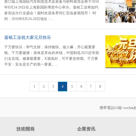
第12届上海国际汽车制造技术及装备与材料展览会将于2016
以下为2015年嘉铭工业企业之星、优秀员工、最佳团队等颁
与材料展览会
年8月24-26日在上海新国际博览中心举办。嘉铭工业将如约
奖： 今后，我们将满怀激情，坚守我们的责任，张开腾飞的
参加这次行业盛会！届时欢迎各界同仁莅临参观指导！ 时
翅膀，向着更高的目标飞翔！
间：2016年8月24-26日地址：...
上海新国际博览中心展位：E4-C14
嘉铭工业祝大家元旦快乐
千万要快乐：和气生财，保持愉快。做人嘛，开心最重要
咯。千万要健康：身体是革命的本钱，中国制造2025还等我
们去实现。健康最重要，X酒虽好，可不要贪杯哦。千万要
平安：安全是生产的第一要素。...
嘉铭工业机器视觉、自动化生产线给你解决后顾之忧。千万
1
2
3
4
5
6
7
8
要进步：机器人代替人工，大大提高了生产效率。最后，千
万不要忘记我！在此对一直支持我们、督促我们的朋友们送
上祝福：元旦快乐，顺祝商祺。
携帯電話の端/ wech
技術開発
企業资讯