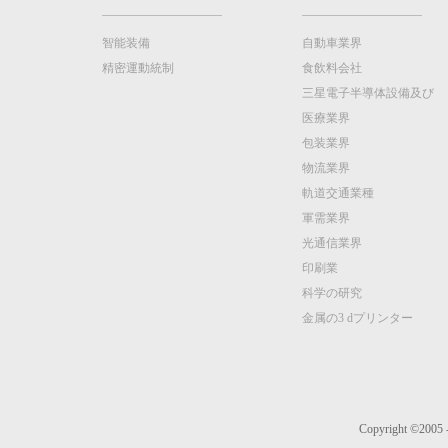
智能装備
自動車業界
精密運動統制
食飲料会社
三星電子半導体設備及び
医療業界
包装業界
物流業界
軌道交通業種
軍需業界
光通信業界
印刷業
科学の研究
金属の3 dプリンター
Copyright ©