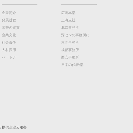
企業简介
広州本部
発展过程
上海支社
栄誉の資質
北京事務所
企業文化
深センの事務所に
社会責任
東莞事務所
人材採用
成都事務所
パートナー
西安事務所
日本の代表\部
云提供企业云服务