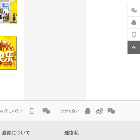
atあの手この手：
分かち合い
嘉銘について
连络私