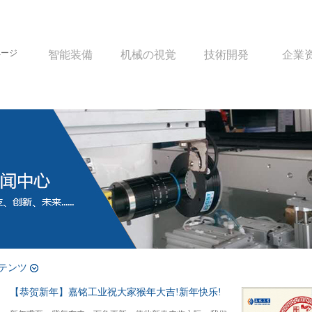
ページ
智能装備
机械の視覚
技術開発
企業
テンツ
【恭贺新年】嘉铭工业祝大家猴年大吉!新年快乐!