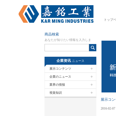
トップ
商品検索
あなたが知りたい情報を入力しま
す。
企業资讯
ニュース
展示コンテンツ
企業のニュース
業界の情报
視覚知识
展示コン
2016
-
02
-
07