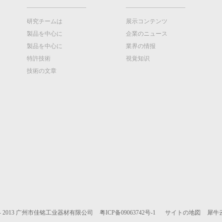
研究チームは
展示コンテンツ
製品を中心に
企業のニュース
製品を中心に
業界の情报
特許技術
視覚知识
技術の文章
2005 - 2013 广州市佳铭工业器材有限公司
粤ICP备09063742号-1
サイトの地図
犀牛