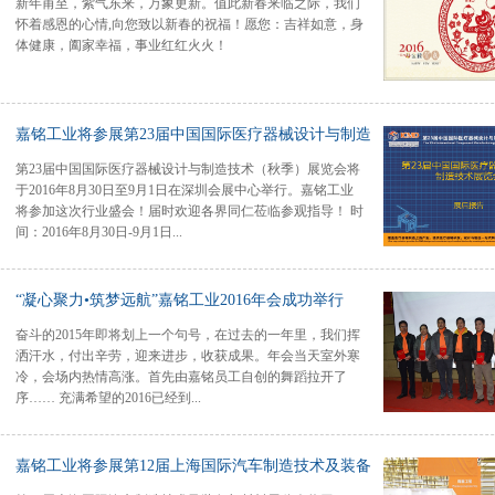
新年甫至，紫气东来，万象更新。值此新春来临之际，我们
怀着感恩的心情,向您致以新春的祝福！愿您：吉祥如意，身
体健康，阖家幸福，事业红红火火！
嘉铭工业将参展第23届中国国际医疗器械设计与制造
第23届中国国际医疗器械设计与制造技术（秋季）展览会将
技术（秋季）展览会
于2016年8月30日至9月1日在深圳会展中心举行。嘉铭工业
将参加这次行业盛会！届时欢迎各界同仁莅临参观指导！ 时
间：2016年8月30日-9月1日...
地点：深圳会展中心地址：深圳市福田中心区福华三路
“凝心聚力•筑梦远航”嘉铭工业2016年会成功举行
奋斗的2015年即将划上一个句号，在过去的一年里，我们挥
洒汗水，付出辛劳，迎来进步，收获成果。年会当天室外寒
冷，会场内热情高涨。首先由嘉铭员工自创的舞蹈拉开了
序…… 充满希望的2016已经到...
来，时光的车轮又留下了一道深深的印痕。在过去的2015
嘉铭工业将参展第12届上海国际汽车制造技术及装备
年，我们坚定付出，辛勤耕耘，我们一路走来，收获成果。