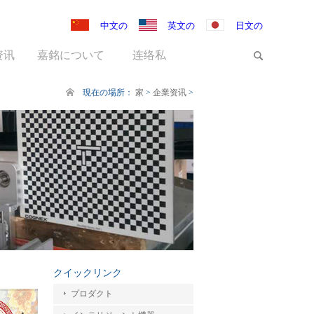
中文の
英文の
日文の
资讯
嘉銘について
连络私
現在の場所：
家
>
企業资讯
>
クイックリンク
プロダクト